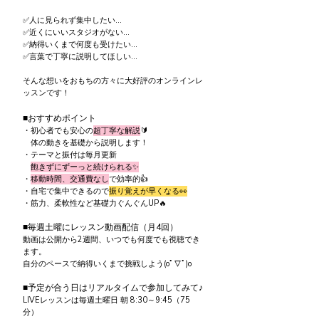
✅人に見られず集中したい...
✅近くにいいスタジオがない...
✅納得いくまで何度も受けたい...
✅言葉で丁寧に説明してほしい...
そんな想いをおもちの方々に大好評のオンラインレ
ッスンです！
■おすすめポイント
・初心者でも安心の
超丁寧な解説
🔰
体の動きを基礎から説明します！
・テーマと振付は毎月更新
飽きずにずーっと続けられる✨
・
移動時間、交通費なし
で効率的👍
・自宅で集中できるので
振り覚えが早くなる👀
・筋力、柔軟性など基礎力ぐんぐんUP🔥
■毎週土曜にレッスン動画配信（月4回）
動画は公開から2週間、いつでも何度でも視聴でき
ます。
自分のペースで納得いくまで挑戦しよう(oﾟ▽ﾟ)o
■予定が合う日はリアルタイムで参加してみて♪
LIVEレッスンは毎週土曜日 朝 8:30～9:45（75
分）