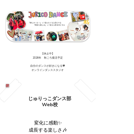
【休止中】
​2026年 秋ごろ復活予定
自分のダンスが好きになる💖
オンラインダンススタジオ
じゅりっこダンス部
​Web校
変化に感動✨
​成長する楽しさ🎶