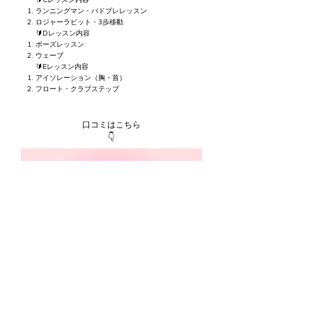
🔰Cレッスン内容
ランニングマン・パドブレレッスン
ロジャーラビット・3歩移動
🔰Dレッスン内容
ポーズレッスン
ウェーブ
🔰Eレッスン内容
アイソレーション（胸・首）
​フロート・クラブステップ
口コミはこちら
​👇
詳細・お申込