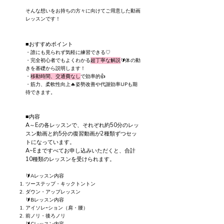
そんな想いをお持ちの方々に向けてご用意した動画
レッスンです！
■おすすめポイント
・誰にも見られず気軽に練習できる♡
・完全初心者でもよくわかる
超丁寧な解説
🔰体の動
きを基礎から説明します！
・
移動時間、交通費なし
で効率的👍
・筋力、柔軟性向上🔥姿勢改善や代謝効率UPも期
待できます。
■内容
A～Eの各レッスンで、それぞれ約50分のレッ
スン動画と約5分の復習動画が2種類ずつセッ
トになっています。
A~Eまですべてお申し込みいただくと、合計
10種類のレッスンを受けられます。
🔰Aレッスン内容
ツーステップ・キックトントン
ダウン・アップレッスン
🔰Bレッスン内容
アイソレｰション（肩・腰）
前ノリ・後ろノリ