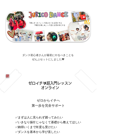
ダンス初心者さんが最初にやるべきことを
ぜんぶセットにしました💖
ゼロイチ🔰超入門レッスン
オンライン
ゼロからイチへ
​第一歩を完全サポート
✅まずは人に見られず踊ってみたい
✅いきなり振付じゃなくて基礎から教えてほしい
✅納得いくまで何度も受けたい
✅ダンスを基本から学び直したい